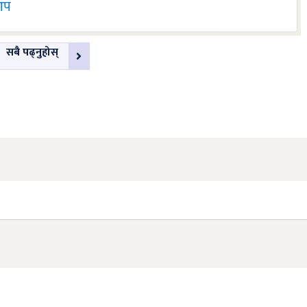
 आप
सबै पढ्नुहोस्