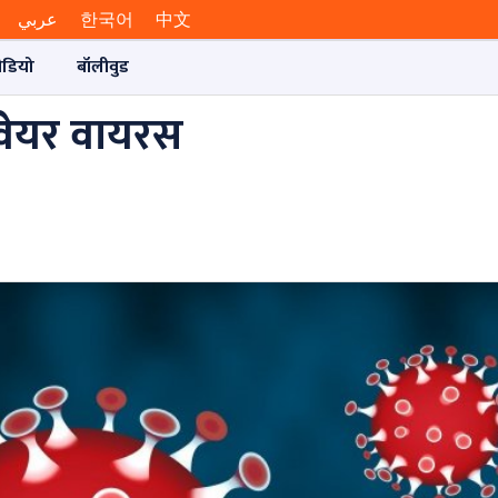
عربي
한국어
中文
ीडियो
बॉलीवुड
वेयर वायरस