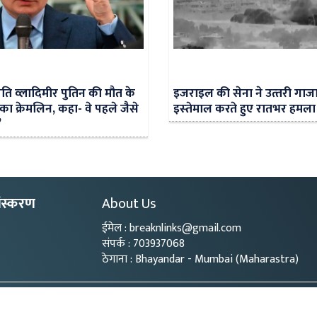
्रपति व्लादिमीर पुतिन की मौत के
इजराइल की सेना ने उत्‍तरी गाजा म
़का क्रेमलिन, कहा- वे पहले जैसे
इस्‍तेमाल करते हुए रातभर हमल
’
ंस्करण
About Us
ईमेल : breaknlinks@gmail.com
संपर्क : 703937068
ठेगाना : Bhayandar - Mumbai (Maharastra)
Copyright © 2026
- BL Media. All rights reserved.