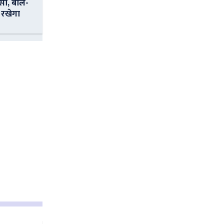
सा, बोले-
 रखेगा