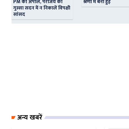
PM की अपील, पराजय का
श्रेणी में बनी हुई
गुस्सा सदन में न निकालें विपक्षी
सांसद
अन्य खबरें