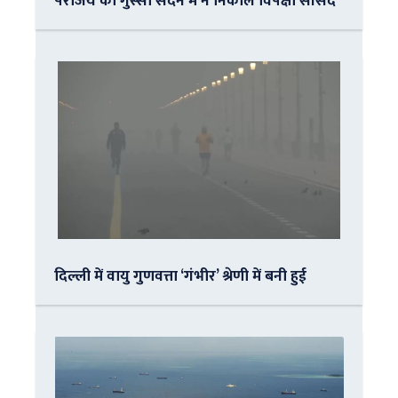
पराजय का गुस्सा सदन में न निकालें विपक्षी सांसद
दिल्ली में वायु गुणवत्ता ‘गंभीर’ श्रेणी में बनी हुई