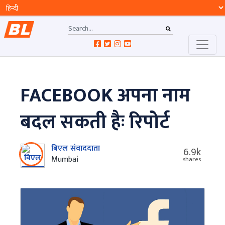
FACEBOOK अपना नाम
बदल सकती हैः रिपोर्ट
बिएल संवाददाता
6.9k
Mumbai
shares