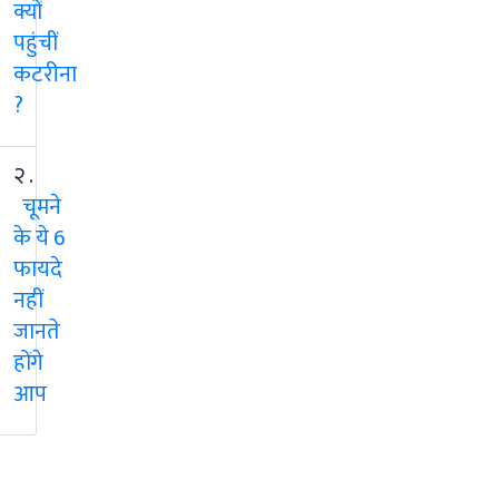
क्यों
पहुंचीं
कटरीना
?
२ .
चूमने
के ये 6
फायदे
नहीं
जानते
होंगे
आप