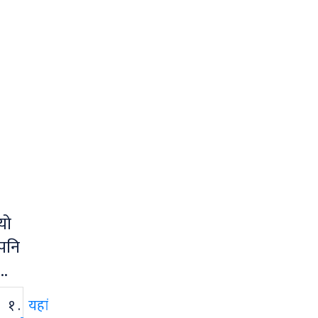
यो
पनि
...
१ .
यहां