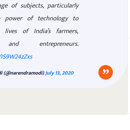
e of subjects, particularly
he power of technology to
 lives of India’s farmers,
 and entrepreneurs.
m/IS9W24zZxs
i (@narendramodi)
July 13, 2020