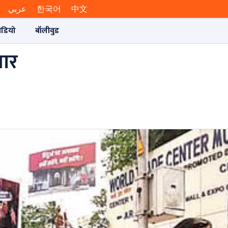
عربي
한국어
中文
ीडियो
बॉलीवुड
चार