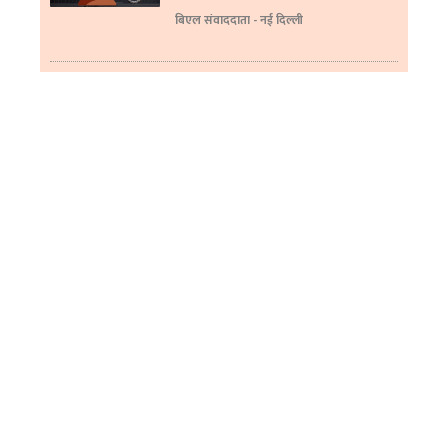
बिएल संवाददाता - नई दिल्ली