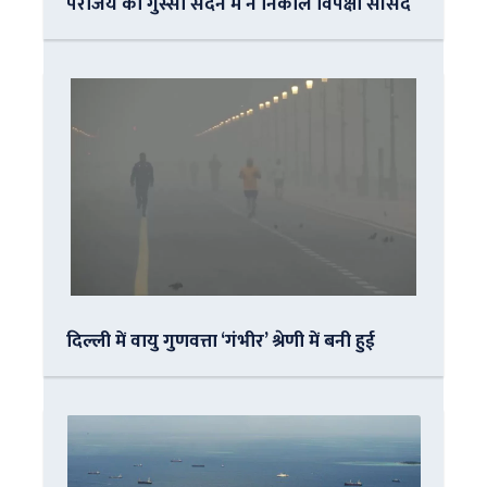
पराजय का गुस्सा सदन में न निकालें विपक्षी सांसद
दिल्ली में वायु गुणवत्ता ‘गंभीर’ श्रेणी में बनी हुई