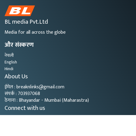
BL media Pvt.Ltd
Media for all across the globe
और संस्करण
नेपाली
English
Hindi
About Us
ईमेल : breaknlinks@gmail.com
संपर्क : 703937068
ठेगाना : Bhayandar - Mumbai (Maharastra)
Connect with us
Copyright © 2026
- BL Media. All rights reserved.