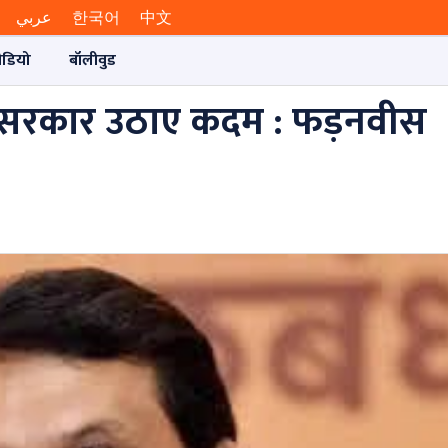
عربي
한국어
中文
ीडियो
बॉलीवुड
िए सरकार उठाए कदम : फड़नवीस