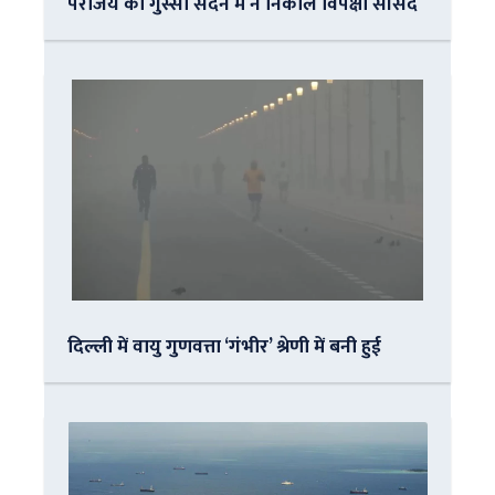
पराजय का गुस्सा सदन में न निकालें विपक्षी सांसद
दिल्ली में वायु गुणवत्ता ‘गंभीर’ श्रेणी में बनी हुई