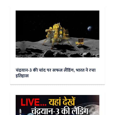
चंद्रयान-3 की चांद पर सफल लैंडिंग, भारत ने रचा
इतिहास