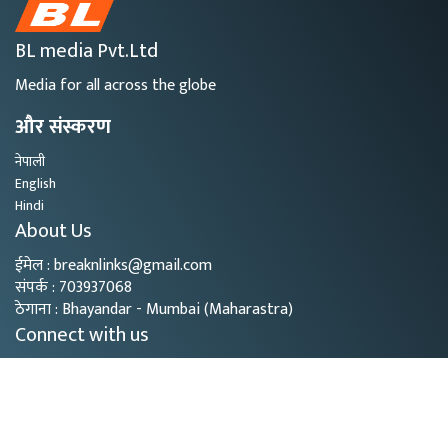
BL media Pvt.Ltd
Media for all across the globe
और संस्करण
नेपाली
English
Hindi
About Us
ईमेल : breaknlinks@gmail.com
संपर्क : 703937068
ठेगाना : Bhayandar - Mumbai (Maharastra)
Connect with us
Copyright © 2026
- BL Media. All rights reserved.