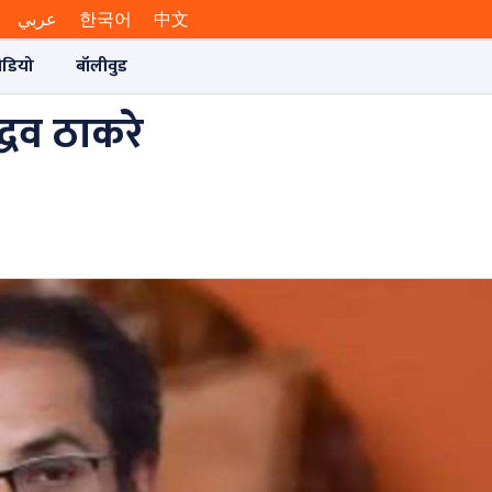
عربي
한국어
中文
ीडियो
बॉलीवुड
द्धव ठाकरे