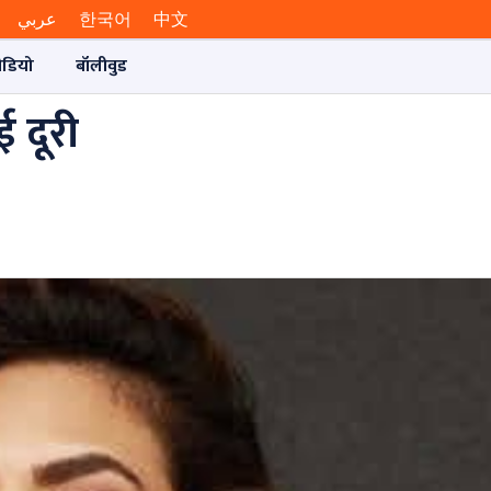
عربي
한국어
中文
ीडियो
बॉलीवुड
 दूरी