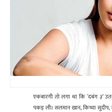
एकबारगी तो लगा था कि `दबंग ३’ उतनी
पकड़ ली। सलमान खान, किच्चा सुदीप, सो