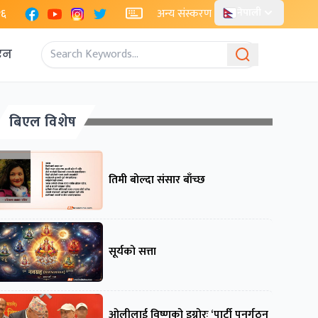
Facebook
YouTube
Instagram
X
२६
अन्य संस्करण
नेपाली
एन
बिएल विशेष
तिमी बोल्दा संसार बाँच्छ
सूर्यको सत्ता
ओलीलाई विष्णुको इग्नोरः ‘पार्टी पुनर्गठन