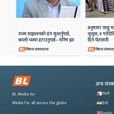
धनुषामा ‘साहु 
राज्य सञ्चालनको ढंग सुधार्नुपर्छ,
जुलुस, १ गतेदेख
कालो चस्मा हटाउनुपर्छ– मनिष झा
दिने चेतावनी
बिएल संवाददाता
बिएल संवादद
अन्य संस
नेपाली
BL Media Inc
Media for all across the globe
हिन्दी
English