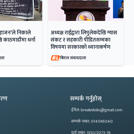
महाजन’ले निकाले
अध्यक्ष राईद्वारा लिपुलेकदेखि ग्यास
ि काठमाडौंमा धर्ना
संकट र सहकारी पीडितसम्मका
विषयमा सरकारको ध्यानाकर्षण
ाता
बिएल संवाददाता
्करण
सम्पर्क गर्नुहोस्
ईमेल: breaknlinks@gmail.com
सम्पर्क नम्बर: 014596040
दर्ता नम्बर: 1350/2075-76