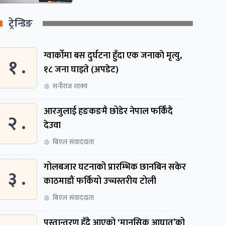
ट्रेन्डिङ
ग्वार्काेमा बस दुर्घटना हुँदा एक जनाकाे मृत्यु,
१ .
१८ जना घाइते (अपडेट)
सनीराज शाक्य
आरजुलाई हङकङमै छोडेर नेपाल फर्किँदै
२ .
देउवा
बिएल संवाददाता
गोलबजार घटनाको प्रारम्भिक छानबिन सकेर
३ .
काठमाडौं फर्कियो उच्चस्तरीय टोली
बिएल संवाददाता
पुस्तान्तरण हुँदै आएको ‘मानसिक आघात’को