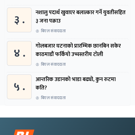
नशालु पदार्थ खुवाएर बलात्कार गर्ने युवतीसहित
३ .
३ जना पक्राउ
बिएल संवाददाता
गोलबजार घटनाको प्रारम्भिक छानबिन सकेर
४ .
काठमाडौं फर्कियो उच्चस्तरीय टोली
बिएल संवाददाता
आन्तरिक उडानको भाडा बढ्यो, कुन रुटमा
५ .
कति?
बिएल संवाददाता