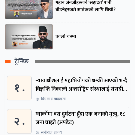
महान जेनजीहरूको ‘सहादत’ पानी
बाँडनेहरूको आतंकको लागि थियो?
कालो चस्मा
ट्रेन्डिङ
न्यायाधीशलाई महाभियोगको धम्की आएको भन्दै
१ .
विज्ञप्ति निकाल्ने अन्तर्राष्ट्रिय संस्थालाई संसदीय
समितिमा बोलाइयो
बिएल संवाददाता
ग्वार्काेमा बस दुर्घटना हुँदा एक जनाकाे मृत्यु, १८
२ .
जना घाइते (अपडेट)
सनीराज शाक्य