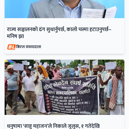
राज्य सञ्चालनको ढंग सुधार्नुपर्छ, कालो चस्मा हटाउनुपर्छ–
मनिष झा
बिएल संवाददाता
धनुषामा ‘साहु महाजन’ले निकाले जुलुस, १ गतेदेखि