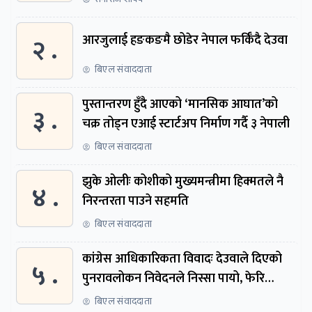
२ .
आरजुलाई हङकङमै छोडेर नेपाल फर्किँदै देउवा
बिएल संवाददाता
पुस्तान्तरण हुँदै आएको ‘मानसिक आघात’को
३ .
चक्र तोड्न एआई स्टार्टअप निर्माण गर्दै ३ नेपाली
बिएल संवाददाता
झुके ओलीः कोशीको मुख्यमन्त्रीमा हिक्मतले नै
४ .
निरन्तरता पाउने सहमति
बिएल संवाददाता
कांग्रेस आधिकारिकता विवादः देउवाले दिएको
५ .
पुनरावलोकन निवेदनले निस्सा पायो, फेरि
सुरुदेखि सुनुवाइ हुने
बिएल संवाददाता