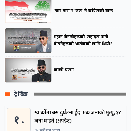
‘चार तारा’ र ‘रुख’ नै कांग्रेसको ब्रान्ड
महान जेनजीहरूको ‘सहादत’ पानी
बाँडनेहरूको आतंकको लागि थियो?
कालो चस्मा
ट्रेन्डिङ
ग्वार्काेमा बस दुर्घटना हुँदा एक जनाकाे मृत्यु, १८
१ .
जना घाइते (अपडेट)
सनीराज शाक्य