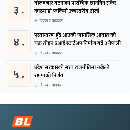
गोलबजार घटनाको प्रारम्भिक छानबिन सकेर
३ .
काठमाडौं फर्कियो उच्चस्तरीय टोली
बिएल संवाददाता
पुस्तान्तरण हुँदै आएको ‘मानसिक आघात’को
४ .
चक्र तोड्न एआई स्टार्टअप निर्माण गर्दै ३ नेपाली
बिएल संवाददाता
प्रदेश सरकारको सत्ता राजनीतिमा नखेल्ने
५ .
राप्रपाको निर्णय
बिएल संवाददाता