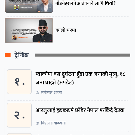
बाँडनेहरूको आतंकको लागि थियो?
कालो चस्मा
ट्रेन्डिङ
ग्वार्काेमा बस दुर्घटना हुँदा एक जनाकाे मृत्यु, १८
१ .
जना घाइते (अपडेट)
सनीराज शाक्य
२ .
आरजुलाई हङकङमै छोडेर नेपाल फर्किँदै देउवा
बिएल संवाददाता