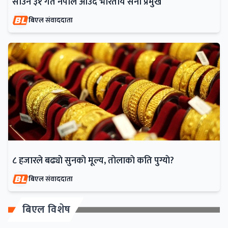
साउन ३१ गते नेपाल आउँदै भारतीय सेना प्रमुख
बिएल संवाददाता
८ हजारले बढ्याे सुनकाे मूल्य, ताेलाकाे कति पुग्याे?
बिएल संवाददाता
बिएल विशेष