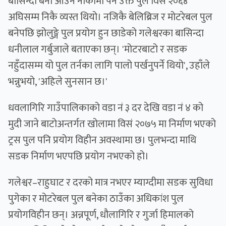
बासिन्दा बेनी आउने नाकामा पर्ने उक्त पुल विसं २०६४
अघिसम्म निकै व्यस्त थियो। नजिकै बेलिब्रिज र मोटरेबल पुल
बनेपछि झोलुङ्गे पुल प्रयोग हुन छाडेको गलेश्वरका बासिन्दा
धनीलाल गर्बुजाले बताएका छन्। 'मोटरबाटो र सडक
नहुँदासम्म यो पुल तर्नका लागि पालो पर्खनुपर्ने थियो', उहाँले
भन्नुभयो, 'अहिले सुनसान छ।'
धवलागिरि गाउँपालिकाको वडा नं ३ दर देखि वडा नं ४ को
मुदी जाने बाटोअन्तर्गत खोलामा विसं २०७५ मा निर्माण भएको
ट्रस पुल पनि प्रयोग विहीन अवस्थामा छ। पुलभन्दा माथि
सडक निर्माण भएपछि प्रयोग नभएको हो।
गलेश्वर–राहुघाट र दरको मात्र नभएर म्याग्दीमा सडक सुविधा
पुगेका र मोटरेबल पुल बनेका ठाउँका अधिकांश पुल
प्रयोगविहीन छन्। अन्नपूर्ण, धौलागिरि र गुर्जा हिमालको