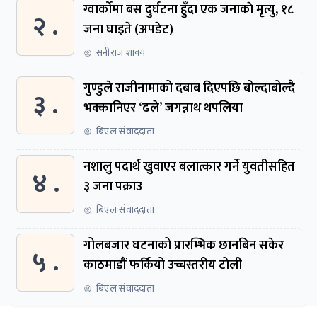
ग्वार्काेमा बस दुर्घटना हुँदा एक जनाकाे मृत्यु, १८
२ .
जना घाइते (अपडेट)
सनीराज शाक्य
गुण्डुले राजीनामाको दबाब दिएपछि बोल्दाबोल्दै
३ .
भक्कानिएर ‘ढले’ जगन्नाथ थपलिया
बिएल संवाददाता
नशालु पदार्थ खुवाएर बलात्कार गर्ने युवतीसहित
४ .
३ जना पक्राउ
बिएल संवाददाता
गोलबजार घटनाको प्रारम्भिक छानबिन सकेर
५ .
काठमाडौं फर्कियो उच्चस्तरीय टोली
बिएल संवाददाता