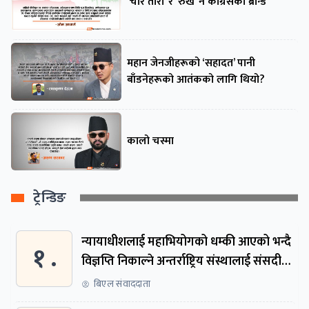
‘चार तारा’ र ‘रुख’ नै कांग्रेसको ब्रान्ड
महान जेनजीहरूको ‘सहादत’ पानी
बाँडनेहरूको आतंकको लागि थियो?
कालो चस्मा
ट्रेन्डिङ
न्यायाधीशलाई महाभियोगको धम्की आएको भन्दै
१ .
विज्ञप्ति निकाल्ने अन्तर्राष्ट्रिय संस्थालाई संसदीय
समितिमा बोलाइयो
बिएल संवाददाता