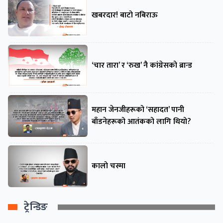
खबरदार! बाटो नबिराऊ
‘चार तारा’ र ‘रुख’ नै कांग्रेसको ब्रान्ड
महान जेनजीहरूको ‘सहादत’ पानी
बाँडनेहरूको आतंकको लागि थियो?
कालो चस्मा
ट्रेन्डिङ