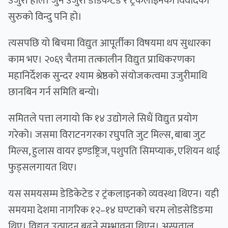
उजुरी हाले। जुन उजुरी डेडिकेटेड र ट्रंकलाइनको विवादको
सुरुको विन्दु पनि हो।
त्यसपछि यो बिचमा विद्युत आपूर्तीका विषयमा थप सुधारका
काम भए। २०६९ चैतमा तत्कालीन विद्युत प्राधिकरणका
महानिर्देशक सुन्दर श्याम श्रेष्ठको संयोजकत्वमा उजुरीमाथि
छानबिन गर्न समिति बन्यो।
समितले पत्ता लगायो कि १४ उद्योगले सिधैं विद्युत प्रयोग
गरेको। जसमा विराटनगरका रघुपति जुट मिल्स, बाबा जुट
मिल्स, हुलास वायर इण्डष्ट्रिज, पशुपति सिमप्याक, एशियन थाई
फुड्सलगायत थिए।
यस समयसम्म डेडिकेटेड र ट्रंकलाइनको व्यवस्था थिएन। यही
समयमा देशमा नागरिक १२–१४ घण्टाको चरम लोडसेडिङमा
थिए। विद्युत उत्पादन बढ्ने सम्भावना थिएन। अस्पताल,