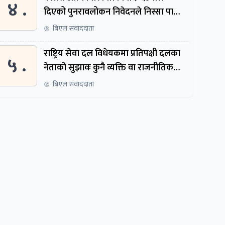
४ .
दिएको पुनरावलोकन निवेदनले निस्सा पायो,
फेरि सुरुदेखि सुनुवाइ हुने
बिएल संवाददाता
राष्ट्रिय सेवा दल विधेयकमा प्रतिपक्षी दलका
५ .
नेताको सुझावः कुनै व्यक्ति वा राजनीतिक
नेतृत्वबाट निर्देशित हुने संस्था नबनोस्
बिएल संवाददाता