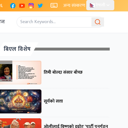
Facebook
YouTube
Instagram
X
२६
अन्य संस्करण
नेपाली
एन
बिएल विशेष
तिमी बोल्दा संसार बाँच्छ
सूर्यको सत्ता
ओलीलाई विष्णुको इग्नोरः ‘पार्टी पुनर्गठन