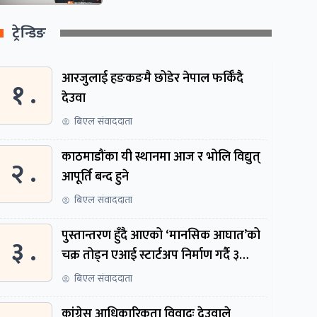
ट्रेन्डिङ
आरजुलाई हङकङमै छोडेर नेपाल फर्किँदै
१ .
देउवा
बिएल संवाददाता
काठमाडौंका यी स्थानमा आज र भोलि विद्युत्
२ .
आपूर्ति बन्द हुने
बिएल संवाददाता
पुस्तान्तरण हुँदै आएको ‘मानसिक आघात’को
३ .
चक्र तोड्न एआई स्टार्टअप निर्माण गर्दै ३
नेपाली
बिएल संवाददाता
कांग्रेस आधिकारिकता विवादः देउवाले