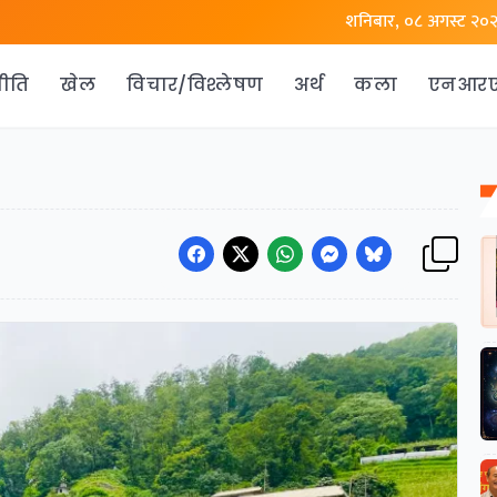
शनिबार, ०८ अगस्ट २०
ीति
खेल
विचार/विश्लेषण
अर्थ
कला
एनआर