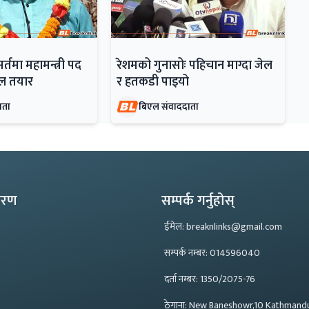
सर्तमा महामन्त्री पद
रेशमको गुनासोः पहिचान माग्दा जेल
डेल तयार
र हतकडी पाइयो
ाता
बिएल संवाददाता
्करण
सम्पर्क गर्नुहोस्
ईमेल: breaknlinks@gmail.com
सम्पर्क नम्बर: 014596040
दर्ता नम्बर: 1350/2075-76
ठेगाना: New Baneshowr,10 Kathmand