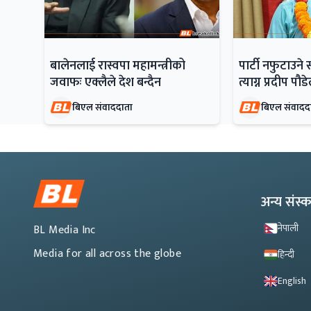
बालेनलाई रास्वपा महामन्त्रीको
पार्टी नफुटाउने 
जवाफः एक्लैले देश बन्दैन
त्याग्न प्रदीप पौ
बिएल संवाददाता
बिएल संवादद
अन्य संस
नेपाली
BL Media Inc
Media for all across the globe
हिन्दी
English