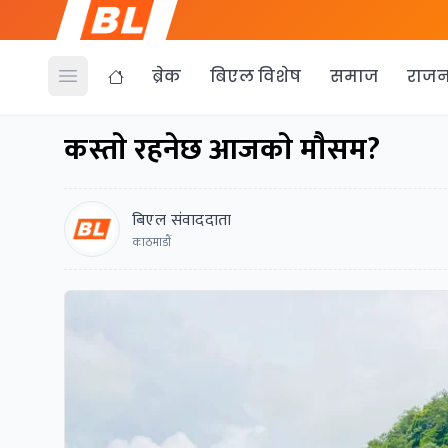
ब्रेक
बिएल विशेष
समाज
राजन
Open menu
कस्ताे रहनेछ आजकाे माैसम?
बिएल संवाददाता
काठमाडाैं