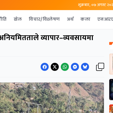
शुक्रबार, ०७ अगस्ट २०
ीति
खेल
विचार/विश्लेषण
अर्थ
कला
एनआर
त् अनियमितताले व्यापार–व्यवसायमा