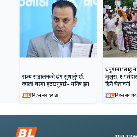
धनुषामा ‘साहु 
राज्य सञ्चालनको ढंग सुधार्नुपर्छ,
जुलुस, १ गतेदेख
कालो चस्मा हटाउनुपर्छ– मनिष झा
दिने चेतावनी
बिएल संवाददाता
बिएल संवादद
अन्य संस