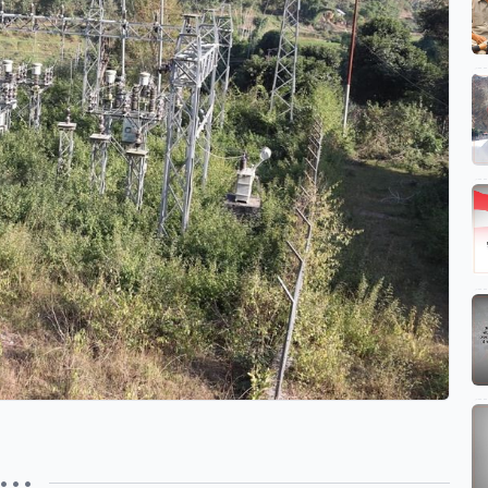
• • •