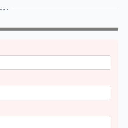
• • •