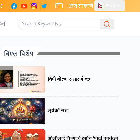
Facebook
YouTube
Instagram
X
२६
अन्य संस्करण
नेपाली
एन
बिएल विशेष
तिमी बोल्दा संसार बाँच्छ
सूर्यको सत्ता
ओलीलाई विष्णुको इग्नोरः ‘पार्टी पुनर्गठन