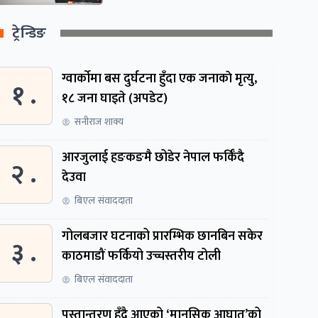
ट्रेन्डिङ
ग्वार्काेमा बस दुर्घटना हुँदा एक जनाकाे मृत्यु,
१ .
१८ जना घाइते (अपडेट)
सनीराज शाक्य
आरजुलाई हङकङमै छोडेर नेपाल फर्किँदै
२ .
देउवा
बिएल संवाददाता
गोलबजार घटनाको प्रारम्भिक छानबिन सकेर
३ .
काठमाडौं फर्कियो उच्चस्तरीय टोली
बिएल संवाददाता
पुस्तान्तरण हुँदै आएको ‘मानसिक आघात’को