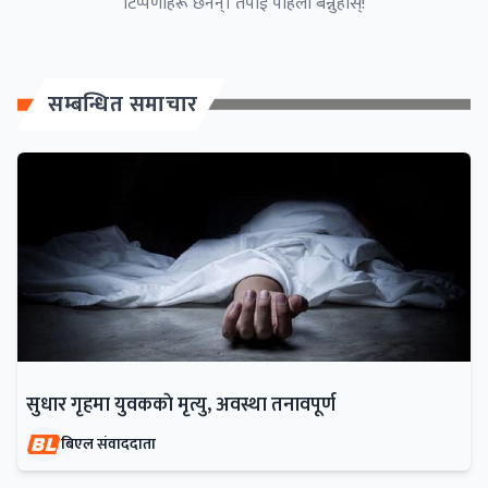
टिप्पणीहरू छैनन्। तपाईं पहिलो बन्नुहोस्!
सम्बन्धित समाचार
सुधार गृहमा युवककाे मृत्यु, अवस्था तनावपूर्ण
बिएल संवाददाता