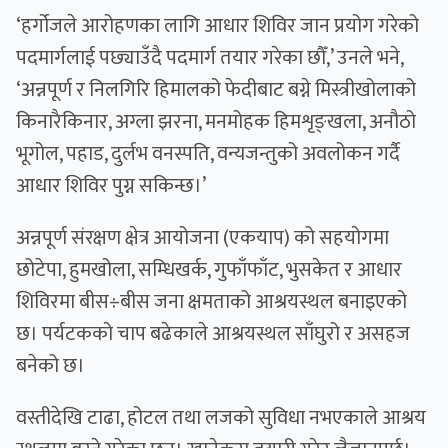
‘हर्गोजले आरोहणका लागि आधार शिविर जान प्रयोग गरेको
पदमार्गलाई पछ्याउँदै पदमार्ग तयार गरेका छौँ,’ उनले भने,
‘अन्नपूर्ण र निलगिरि हिमालको फेदीबाट बग्ने मिस्त्रीखोलाको
किनारैकिनार, अग्ला झरना, मनमोहक हिमशृङ्खला, अनौठो
भूगोल, पहाड, दुर्लभ वनस्पति, वन्यजन्तुको अवलोकन गर्दै
आधार शिविर पुग्न सकिन्छ।’
अन्नपूर्ण संरक्षण क्षेत्र आयोजना (एकयाप) को सहयोगमा
छोटेपा, हुमखोला, सम्धिखर्क, गुफाँफाँट, भुसकेत र आधार
शिविरमा बीस÷बीस जना क्षमताको आश्रयस्थल बनाइएको
छ। पर्यटकको चाप बढेकाले आश्रयस्थल साँघुरो र असहज
बनेको छ।
वस्तीदेखि टाढा, होटल तथा लजको सुविधा नभएकाले आश्रय