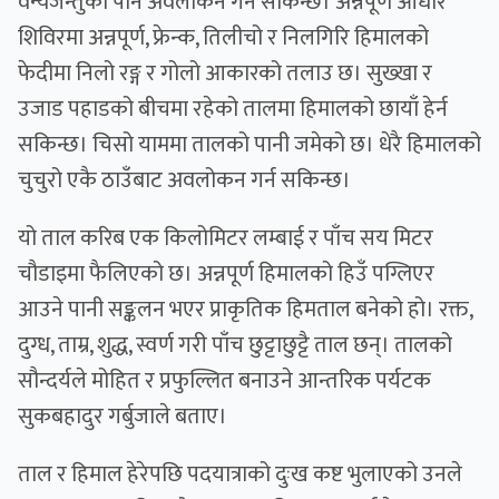
वन्यजन्तुको पनि अवलोकन गर्न सकिन्छ। अन्नपूर्ण आधार
शिविरमा अन्नपूर्ण, फ्रेन्क, तिलीचो र निलगिरि हिमालको
फेदीमा निलो रङ्ग र गोलो आकारको तलाउ छ। सुख्खा र
उजाड पहाडको बीचमा रहेको तालमा हिमालको छायाँ हेर्न
सकिन्छ। चिसो याममा तालको पानी जमेको छ। धेरै हिमालको
चुचुरो एकै ठाउँबाट अवलोकन गर्न सकिन्छ।
यो ताल करिब एक किलोमिटर लम्बाई र पाँच सय मिटर
चौडाइमा फैलिएको छ। अन्नपूर्ण हिमालको हिउँ पग्लिएर
आउने पानी सङ्कलन भएर प्राकृतिक हिमताल बनेको हो। रक्त,
दुग्ध, ताम्र, शुद्ध, स्वर्ण गरी पाँच छुट्टाछुट्टै ताल छन्। तालको
सौन्दर्यले मोहित र प्रफुल्लित बनाउने आन्तरिक पर्यटक
सुकबहादुर गर्बुजाले बताए।
ताल र हिमाल हेरेपछि पदयात्राको दुःख कष्ट भुलाएको उनले