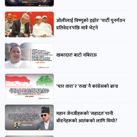
ओलीलाई विष्णुको इग्नोरः ‘पार्टी पुनर्गठन
प्रतिवेदन’पछि मात्रै भेट्ने
खबरदार! बाटो नबिराऊ
‘चार तारा’ र ‘रुख’ नै कांग्रेसको ब्रान्ड
महान जेनजीहरूको ‘सहादत’ पानी
बाँडनेहरूको आतंकको लागि थियो?