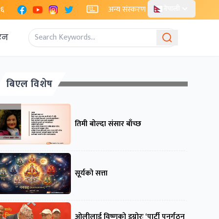
Facebook
YouTube
Instagram
X
२६
अन्य संस्करण
नेपाली
एन
बिएल विशेष
तिमी बोल्दा संसार बाँच्छ
सूर्यको सत्ता
ओलीलाई विष्णुको इग्नोरः ‘पार्टी पुनर्गठन