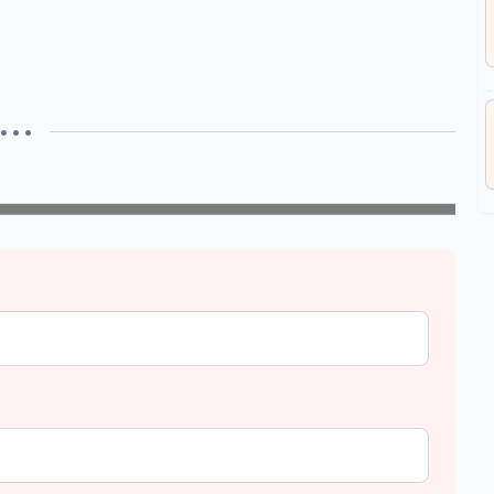
• • •