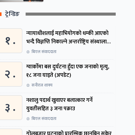
ट्रेन्डिङ
न्यायाधीशलाई महाभियोगको धम्की आएको
१ .
भन्दै विज्ञप्ति निकाल्ने अन्तर्राष्ट्रिय संस्थालाई
संसदीय समितिमा बोलाइयो
बिएल संवाददाता
ग्वार्काेमा बस दुर्घटना हुँदा एक जनाकाे मृत्यु,
२ .
१८ जना घाइते (अपडेट)
सनीराज शाक्य
नशालु पदार्थ खुवाएर बलात्कार गर्ने
३ .
युवतीसहित ३ जना पक्राउ
बिएल संवाददाता
गोलबजार घटनाको प्रारम्भिक छानबिन सकेर