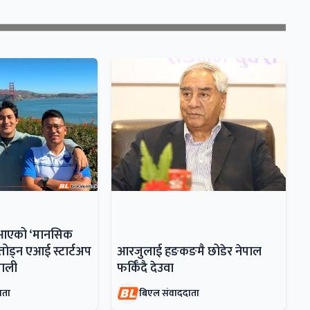
ँदै आएको ‘मानसिक
ोड्न एआई स्टार्टअप
आरजुलाई हङकङमै छोडेर नेपाल
ेपाली
फर्किँदै देउवा
ाता
बिएल संवाददाता