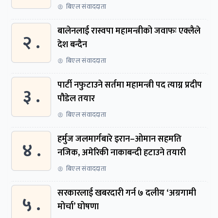
बिएल संवाददाता
बालेनलाई रास्वपा महामन्त्रीको जवाफः एक्लैले
२ .
देश बन्दैन
बिएल संवाददाता
पार्टी नफुटाउने सर्तमा महामन्त्री पद त्याग्न प्रदीप
३ .
पौडेल तयार
बिएल संवाददाता
हर्मुज जलमार्गबारे इरान–ओमान सहमति
४ .
नजिक, अमेरिकी नाकाबन्दी हटाउने तयारी
बिएल संवाददाता
सरकारलाई खबरदारी गर्न ७ दलीय ‘अग्रगामी
५ .
मोर्चा’ घोषणा