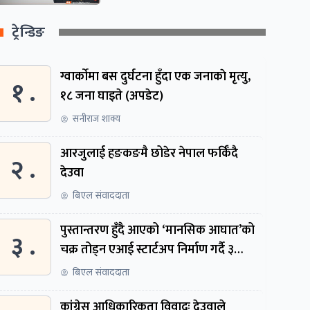
ट्रेन्डिङ
ग्वार्काेमा बस दुर्घटना हुँदा एक जनाकाे मृत्यु,
१ .
१८ जना घाइते (अपडेट)
सनीराज शाक्य
आरजुलाई हङकङमै छोडेर नेपाल फर्किँदै
२ .
देउवा
बिएल संवाददाता
पुस्तान्तरण हुँदै आएको ‘मानसिक आघात’को
३ .
चक्र तोड्न एआई स्टार्टअप निर्माण गर्दै ३
नेपाली
बिएल संवाददाता
कांग्रेस आधिकारिकता विवादः देउवाले