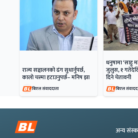
धनुषामा ‘साहु 
राज्य सञ्चालनको ढंग सुधार्नुपर्छ,
जुलुस, १ गतेदेख
कालो चस्मा हटाउनुपर्छ– मनिष झा
दिने चेतावनी
बिएल संवाददाता
बिएल संवादद
अन्य संस