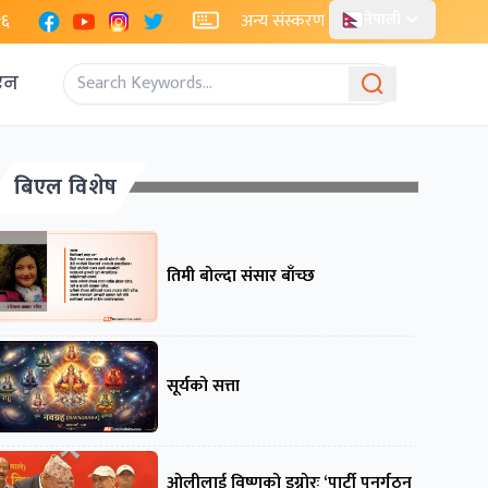
Facebook
YouTube
Instagram
X
२६
अन्य संस्करण
नेपाली
एन
बिएल विशेष
तिमी बोल्दा संसार बाँच्छ
सूर्यको सत्ता
ओलीलाई विष्णुको इग्नोरः ‘पार्टी पुनर्गठन