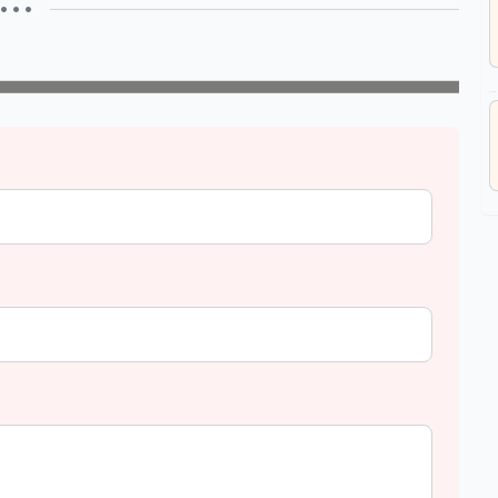
• • •