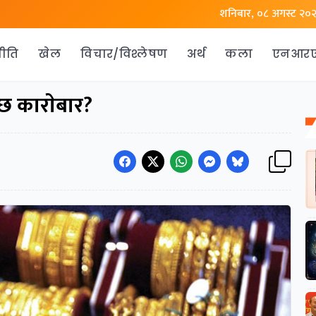
शनिबार, ०८ अगस्ट २०
ीति
खेल
विचार/विश्लेषण
अर्थ
कला
एनआर
दैछ काराेबार?