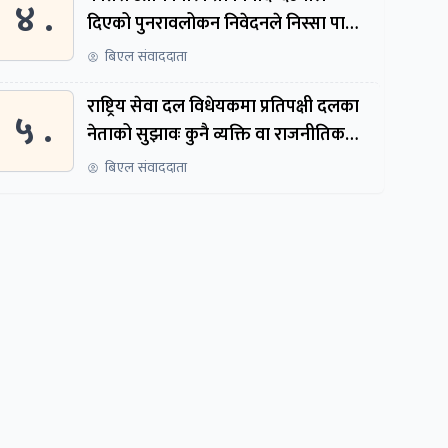
४ .
दिएको पुनरावलोकन निवेदनले निस्सा पायो,
फेरि सुरुदेखि सुनुवाइ हुने
बिएल संवाददाता
राष्ट्रिय सेवा दल विधेयकमा प्रतिपक्षी दलका
५ .
नेताको सुझावः कुनै व्यक्ति वा राजनीतिक
नेतृत्वबाट निर्देशित हुने संस्था नबनोस्
बिएल संवाददाता