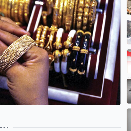
• • •