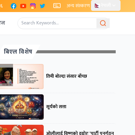
Facebook
YouTube
Instagram
X
२६
अन्य संस्करण
नेपाली
एन
बिएल विशेष
तिमी बोल्दा संसार बाँच्छ
सूर्यको सत्ता
ओलीलाई विष्णुको इग्नोरः ‘पार्टी पुनर्गठन