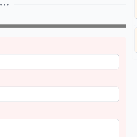
• • •