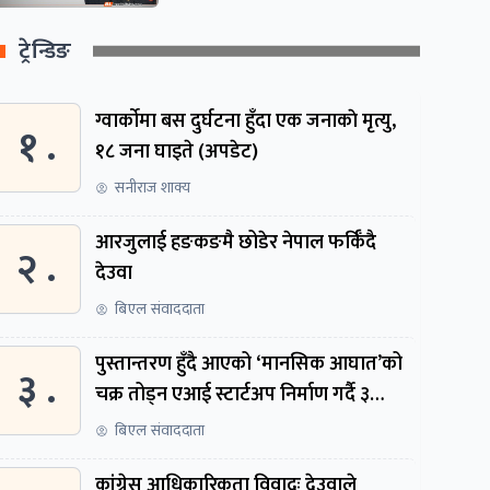
ट्रेन्डिङ
ग्वार्काेमा बस दुर्घटना हुँदा एक जनाकाे मृत्यु,
१ .
१८ जना घाइते (अपडेट)
सनीराज शाक्य
आरजुलाई हङकङमै छोडेर नेपाल फर्किँदै
२ .
देउवा
बिएल संवाददाता
पुस्तान्तरण हुँदै आएको ‘मानसिक आघात’को
३ .
चक्र तोड्न एआई स्टार्टअप निर्माण गर्दै ३
नेपाली
बिएल संवाददाता
कांग्रेस आधिकारिकता विवादः देउवाले