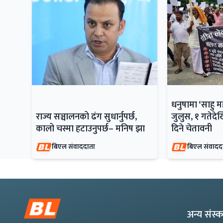
धनुषामा ‘साहु 
राज्य सञ्चालनको ढंग सुधार्नुपर्छ,
जुलुस, १ गतेदेख
कालो चस्मा हटाउनुपर्छ– मनिष झा
दिने चेतावनी
बिएल संवाददाता
बिएल संवादद
अन्य संस