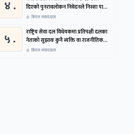
४ .
दिएको पुनरावलोकन निवेदनले निस्सा पायो,
फेरि सुरुदेखि सुनुवाइ हुने
बिएल संवाददाता
राष्ट्रिय सेवा दल विधेयकमा प्रतिपक्षी दलका
५ .
नेताको सुझावः कुनै व्यक्ति वा राजनीतिक
नेतृत्वबाट निर्देशित हुने संस्था नबनोस्
बिएल संवाददाता