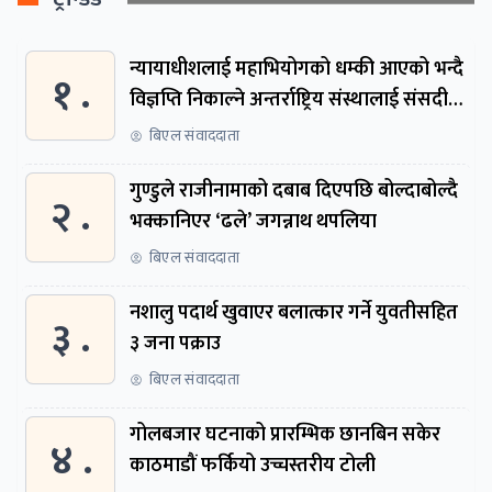
न्यायाधीशलाई महाभियोगको धम्की आएको भन्दै
१ .
विज्ञप्ति निकाल्ने अन्तर्राष्ट्रिय संस्थालाई संसदीय
समितिमा बोलाइयो
बिएल संवाददाता
गुण्डुले राजीनामाको दबाब दिएपछि बोल्दाबोल्दै
२ .
भक्कानिएर ‘ढले’ जगन्नाथ थपलिया
बिएल संवाददाता
नशालु पदार्थ खुवाएर बलात्कार गर्ने युवतीसहित
३ .
३ जना पक्राउ
बिएल संवाददाता
गोलबजार घटनाको प्रारम्भिक छानबिन सकेर
४ .
काठमाडौं फर्कियो उच्चस्तरीय टोली