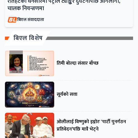
रौतहटको धनसारमा पेट्रोल ट्याङ्कर दुर्घटनापछि आगलागी,
चालक नियन्त्रणमा
बिएल संवाददाता
बिएल विशेष
तिमी बोल्दा संसार बाँच्छ
सूर्यको सत्ता
ओलीलाई विष्णुको इग्नोरः ‘पार्टी पुनर्गठन
प्रतिवेदन’पछि मात्रै भेट्ने