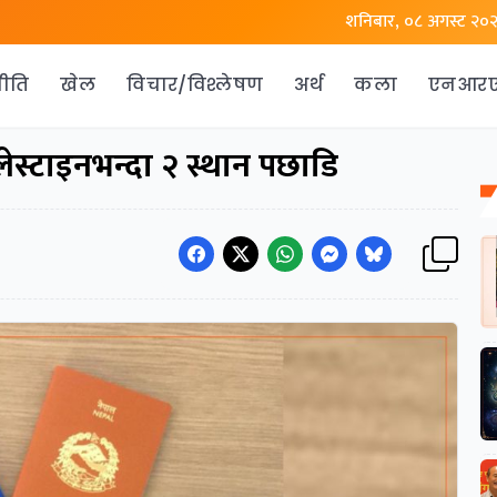
शनिबार, ०८ अगस्ट २०
ीति
खेल
विचार/विश्लेषण
अर्थ
कला
एनआर
यालेस्टाइनभन्दा २ स्थान पछाडि