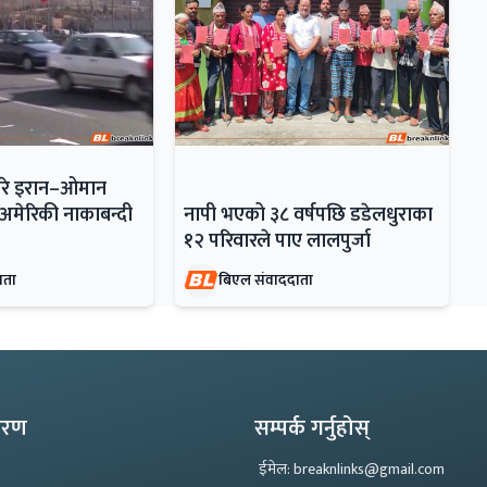
बारे इरान–ओमान
मेरिकी नाकाबन्दी
नापी भएको ३८ वर्षपछि डडेलधुराका
१२ परिवारले पाए लालपुर्जा
ाता
बिएल संवाददाता
्करण
सम्पर्क गर्नुहोस्
ईमेल: breaknlinks@gmail.com