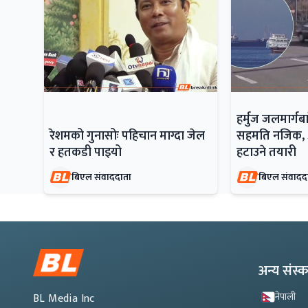
हर्मुज जलमार्ग
रेशमको गुनासोः पहिचान माग्दा जेल
सहमति नजिक, अ
र हतकडी पाइयो
हटाउने तयारी
बिएल संवाददाता
बिएल संवादद
अन्य संस
नेपाली
BL Media Inc