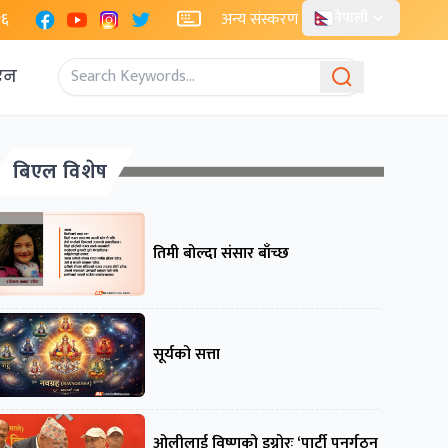
Facebook
YouTube
Instagram
X
२६
अन्य संस्करण
नेपाली
एन
बिएल विशेष
तिमी बोल्दा संसार बाँच्छ
सूर्यको सत्ता
ओलीलाई विष्णुको इग्नोरः ‘पार्टी पुनर्गठन