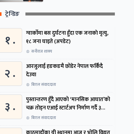
ट्रेन्डिङ
ग्वार्काेमा बस दुर्घटना हुँदा एक जनाकाे मृत्यु,
१ .
१८ जना घाइते (अपडेट)
सनीराज शाक्य
आरजुलाई हङकङमै छोडेर नेपाल फर्किँदै
२ .
देउवा
बिएल संवाददाता
पुस्तान्तरण हुँदै आएको ‘मानसिक आघात’को
३ .
चक्र तोड्न एआई स्टार्टअप निर्माण गर्दै ३
नेपाली
बिएल संवाददाता
काठमाडौंका यी स्थानमा आज र भोलि विद्युत्