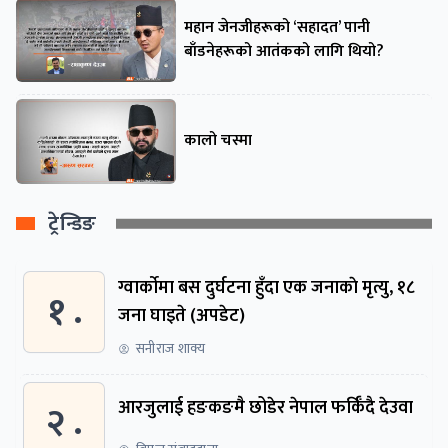
महान जेनजीहरूको ‘सहादत’ पानी
बाँडनेहरूको आतंकको लागि थियो?
कालो चस्मा
ट्रेन्डिङ
ग्वार्काेमा बस दुर्घटना हुँदा एक जनाकाे मृत्यु, १८
१ .
जना घाइते (अपडेट)
सनीराज शाक्य
२ .
आरजुलाई हङकङमै छोडेर नेपाल फर्किँदै देउवा