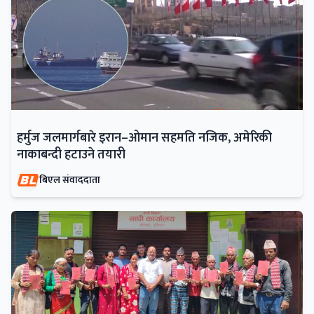
हर्मुज जलमार्गबारे इरान–ओमान सहमति नजिक, अमेरिकी
नाकाबन्दी हटाउने तयारी
बिएल संवाददाता