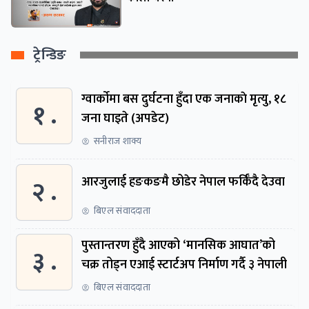
ट्रेन्डिङ
ग्वार्काेमा बस दुर्घटना हुँदा एक जनाकाे मृत्यु, १८
१ .
जना घाइते (अपडेट)
सनीराज शाक्य
२ .
आरजुलाई हङकङमै छोडेर नेपाल फर्किँदै देउवा
बिएल संवाददाता
पुस्तान्तरण हुँदै आएको ‘मानसिक आघात’को
३ .
चक्र तोड्न एआई स्टार्टअप निर्माण गर्दै ३ नेपाली
बिएल संवाददाता