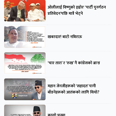
ओलीलाई विष्णुको इग्नोरः ‘पार्टी पुनर्गठन
प्रतिवेदन’पछि मात्रै भेट्ने
खबरदार! बाटो नबिराऊ
‘चार तारा’ र ‘रुख’ नै कांग्रेसको ब्रान्ड
महान जेनजीहरूको ‘सहादत’ पानी
बाँडनेहरूको आतंकको लागि थियो?
कालो चस्मा