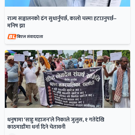
राज्य सञ्चालनको ढंग सुधार्नुपर्छ, कालो चस्मा हटाउनुपर्छ–
मनिष झा
बिएल संवाददाता
धनुषामा ‘साहु महाजन’ले निकाले जुलुस, १ गतेदेखि
काठमाडौंमा धर्ना दिने चेतावनी