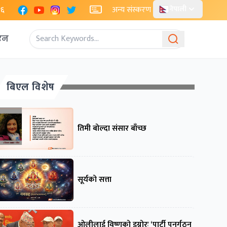
Facebook
YouTube
Instagram
X
२६
अन्य संस्करण
नेपाली
एन
बिएल विशेष
तिमी बोल्दा संसार बाँच्छ
सूर्यको सत्ता
ओलीलाई विष्णुको इग्नोरः ‘पार्टी पुनर्गठन