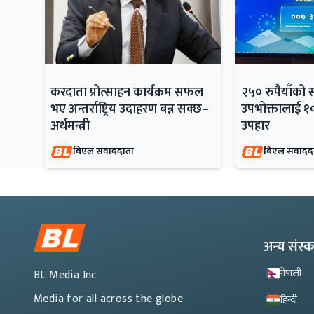
करदाता प्रोत्साहन कार्यक्रम सफल
२५० रुपैयाँको 
भए अन्तर्राष्ट्रिय उदाहरण बन्न सक्छ–
उपभोक्तालाई १
अर्थमन्त्री
उपहार
बिएल संवाददाता
बिएल संवादद
अन्य संस
नेपाली
BL Media Inc
Media for all across the globe
हिन्दी