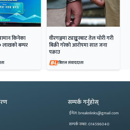
सामान किनेका
वीरगञ्जमा ट्याङ्करबाट तेल चोरी गरी
० लाखको बम्पर
बिक्री गरेकाे आरोपमा सात जना
पक्राउ
ाता
बिएल संवाददाता
्करण
सम्पर्क गर्नुहोस्
ईमेल: breaknlinks@gmail.com
सम्पर्क नम्बर: 014596040