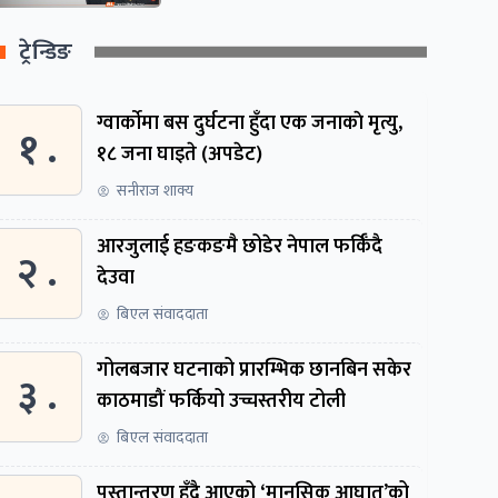
ट्रेन्डिङ
ग्वार्काेमा बस दुर्घटना हुँदा एक जनाकाे मृत्यु,
१ .
१८ जना घाइते (अपडेट)
सनीराज शाक्य
आरजुलाई हङकङमै छोडेर नेपाल फर्किँदै
२ .
देउवा
बिएल संवाददाता
गोलबजार घटनाको प्रारम्भिक छानबिन सकेर
३ .
काठमाडौं फर्कियो उच्चस्तरीय टोली
बिएल संवाददाता
पुस्तान्तरण हुँदै आएको ‘मानसिक आघात’को