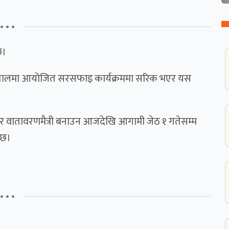
• • •
छ।
र अस्पतालमा आयोजित सरसफाइ कार्यक्रममा सरिक भएर यस
्छ र वातावरणमैत्री बनाउन आजदेखि आगामी जेठ १ गतेसम्म
 छ।
• • •