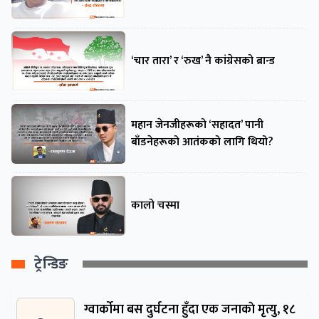
‘चार तारा’ र ‘रुख’ नै कांग्रेसको ब्रान्ड
महान जेनजीहरूको ‘सहादत’ पानी
बाँडनेहरूको आतंकको लागि थियो?
कालो चस्मा
ट्रेन्डिङ
ग्वार्काेमा बस दुर्घटना हुँदा एक जनाकाे मृत्यु, १८