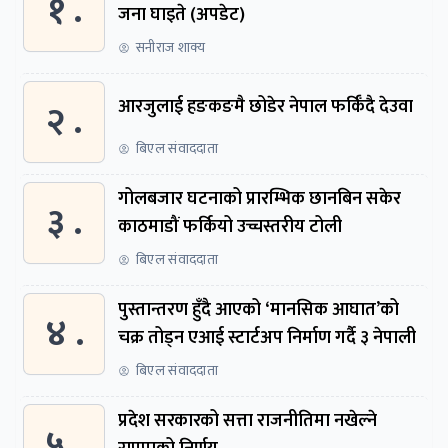
१ .
जना घाइते (अपडेट)
सनीराज शाक्य
२ .
आरजुलाई हङकङमै छोडेर नेपाल फर्किँदै देउवा
बिएल संवाददाता
गोलबजार घटनाको प्रारम्भिक छानबिन सकेर
३ .
काठमाडौं फर्कियो उच्चस्तरीय टोली
बिएल संवाददाता
पुस्तान्तरण हुँदै आएको ‘मानसिक आघात’को
४ .
चक्र तोड्न एआई स्टार्टअप निर्माण गर्दै ३ नेपाली
बिएल संवाददाता
प्रदेश सरकारको सत्ता राजनीतिमा नखेल्ने
५ .