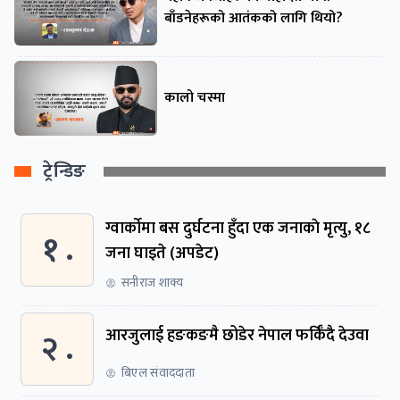
बाँडनेहरूको आतंकको लागि थियो?
कालो चस्मा
ट्रेन्डिङ
ग्वार्काेमा बस दुर्घटना हुँदा एक जनाकाे मृत्यु, १८
१ .
जना घाइते (अपडेट)
सनीराज शाक्य
२ .
आरजुलाई हङकङमै छोडेर नेपाल फर्किँदै देउवा
बिएल संवाददाता