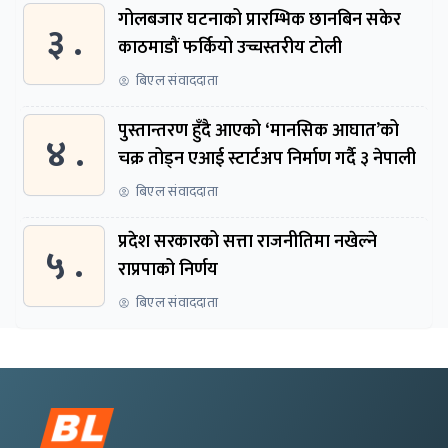
गोलबजार घटनाको प्रारम्भिक छानबिन सकेर
३ .
काठमाडौं फर्कियो उच्चस्तरीय टोली
बिएल संवाददाता
पुस्तान्तरण हुँदै आएको ‘मानसिक आघात’को
४ .
चक्र तोड्न एआई स्टार्टअप निर्माण गर्दै ३ नेपाली
बिएल संवाददाता
प्रदेश सरकारको सत्ता राजनीतिमा नखेल्ने
५ .
राप्रपाको निर्णय
बिएल संवाददाता