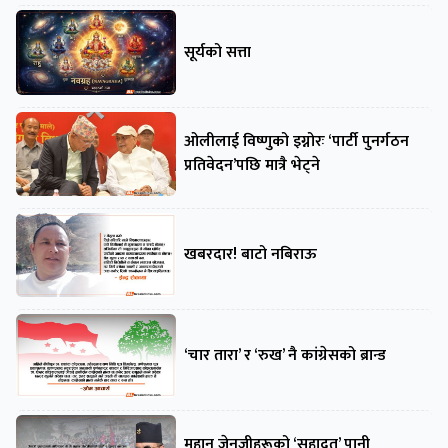
सूर्यको सत्ता
ओलीलाई विष्णुको इग्नोरः ‘पार्टी पुनर्गठन
प्रतिवेदन’पछि मात्रै भेट्ने
खबरदार! बाटो नबिराऊ
‘चार तारा’ र ‘रुख’ नै कांग्रेसको ब्रान्ड
महान जेनजीहरूको ‘सहादत’ पानी