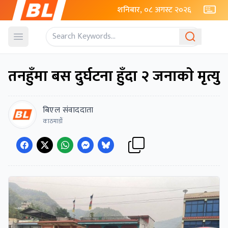
शनिबार, ०८ अगस्ट २०२६
Open menu
तनहुँमा बस दुर्घटना हुँदा २ जनाकाे मृत्यु
बिएल संवाददाता
काठमाडाैं