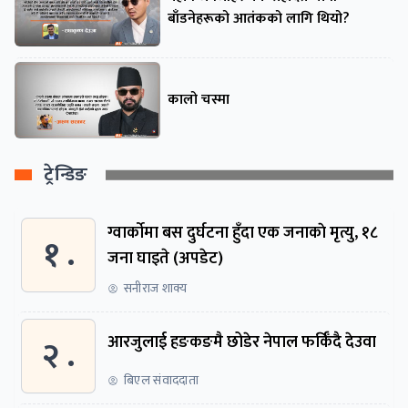
बाँडनेहरूको आतंकको लागि थियो?
कालो चस्मा
ट्रेन्डिङ
ग्वार्काेमा बस दुर्घटना हुँदा एक जनाकाे मृत्यु, १८
१ .
जना घाइते (अपडेट)
सनीराज शाक्य
२ .
आरजुलाई हङकङमै छोडेर नेपाल फर्किँदै देउवा
बिएल संवाददाता