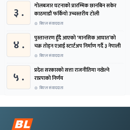
गोलबजार घटनाको प्रारम्भिक छानबिन सकेर
३ .
काठमाडौं फर्कियो उच्चस्तरीय टोली
बिएल संवाददाता
पुस्तान्तरण हुँदै आएको ‘मानसिक आघात’को
४ .
चक्र तोड्न एआई स्टार्टअप निर्माण गर्दै ३ नेपाली
बिएल संवाददाता
प्रदेश सरकारको सत्ता राजनीतिमा नखेल्ने
५ .
राप्रपाको निर्णय
बिएल संवाददाता