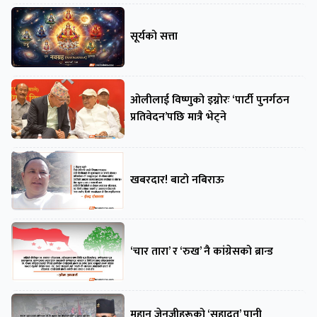
सूर्यको सत्ता
ओलीलाई विष्णुको इग्नोरः ‘पार्टी पुनर्गठन
प्रतिवेदन’पछि मात्रै भेट्ने
खबरदार! बाटो नबिराऊ
‘चार तारा’ र ‘रुख’ नै कांग्रेसको ब्रान्ड
महान जेनजीहरूको ‘सहादत’ पानी